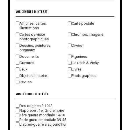
VOS CENTRES D'INTÉRÊT
Affiches, cartes,
Carte postale
illustrations
Cartes de visite
Chromos, imagerie
photographiques
Dessins, peintures,
Divers
originaux
Documents
Figurines
Gravures
IIIe reich & Vichy
Jeux
Livres
Objets d'histoire
Photographies
Revues
VOS PÉRIODES D'INTÉRÊT
Des origines à 1913
Napoléon : 1er, 2nd empire
1ère guerre mondiale 14-18
2nde guerre mondiale 39-45
L'après-guerre à aujourd'hui