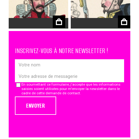
€
€
INSCRIVEZ-VOUS À NOTRE NEWSLETTER !
En soumettant ce formulaire, j'accepte que les informations
saisies soient utilisées pour m'envoyer la newsletter dans le
cadre de cette demande de contact.
ENVOYER