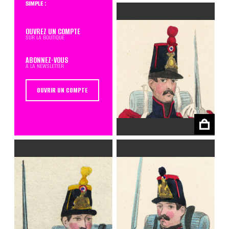
simple :
OUVREZ UN COMPTE
sur la boutique
ABONNEZ-VOUS
à la newsletter
OUVRIR UN COMPTE
€