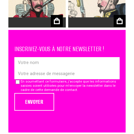
€
€
INSCRIVEZ-VOUS À NOTRE NEWSLETTER !
En soumettant ce formulaire, j'accepte que les informations
saisies soient utilisées pour m'envoyer la newsletter dans le
cadre de cette demande de contact.
ENVOYER