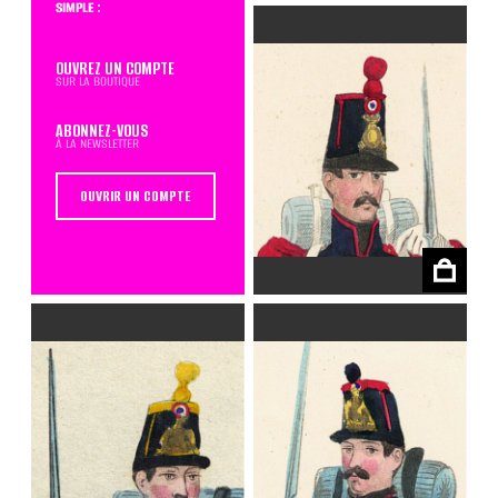
simple :
OUVREZ UN COMPTE
sur la boutique
ABONNEZ-VOUS
à la newsletter
OUVRIR UN COMPTE
€