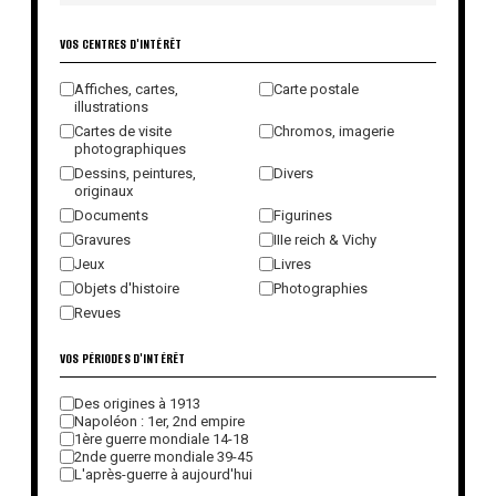
VOS CENTRES D'INTÉRÊT
Affiches, cartes,
Carte postale
illustrations
Cartes de visite
Chromos, imagerie
photographiques
Dessins, peintures,
Divers
originaux
Documents
Figurines
Gravures
IIIe reich & Vichy
Jeux
Livres
Objets d'histoire
Photographies
Revues
VOS PÉRIODES D'INTÉRÊT
Des origines à 1913
Napoléon : 1er, 2nd empire
1ère guerre mondiale 14-18
2nde guerre mondiale 39-45
L'après-guerre à aujourd'hui