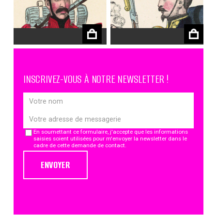
€
€
INSCRIVEZ-VOUS À NOTRE NEWSLETTER !
En soumettant ce formulaire, j'accepte que les informations
saisies soient utilisées pour m'envoyer la newsletter dans le
cadre de cette demande de contact.
ENVOYER