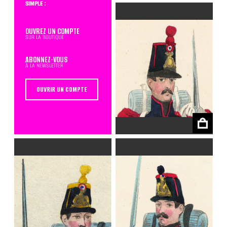
simple :
OUVREZ UN COMPTE
sur la boutique
ABONNEZ-VOUS
à la newsletter
OUVRIR UN COMPTE
€