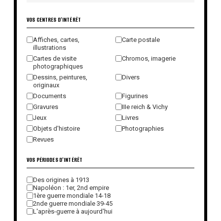
VOS CENTRES D'INTÉRÊT
Affiches, cartes,
Carte postale
illustrations
Cartes de visite
Chromos, imagerie
photographiques
Dessins, peintures,
Divers
originaux
Documents
Figurines
Gravures
IIIe reich & Vichy
Jeux
Livres
Objets d'histoire
Photographies
Revues
VOS PÉRIODES D'INTÉRÊT
Des origines à 1913
Napoléon : 1er, 2nd empire
1ère guerre mondiale 14-18
2nde guerre mondiale 39-45
L'après-guerre à aujourd'hui